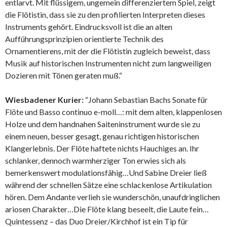
entlarvt. Mit flüssigem, ungemein differenziertem Spiel, zeigt
die Flötistin, dass sie zu den profilierten Interpreten dieses
Instruments gehört. Eindrucksvoll ist die an alten
Aufführungsprinzipien orientierte Technik des
Ornamentierens, mit der die Flötistin zugleich beweist, dass
Musik auf historischen Instrumenten nicht zum langweiligen
Dozieren mit Tönen geraten muß.“
Wiesbadener Kurier:
“Johann Sebastian Bachs Sonate für
Flöte und Basso continuo e-moll…: mit dem alten, klappenlosen
Holze und dem handnahen Saiteninstrument wurde sie zu
einem neuen, besser gesagt, genau richtigen historischen
Klangerlebnis. Der Flöte haftete nichts Hauchiges an. Ihr
schlanker, dennoch warmherziger Ton erwies sich als
bemerkenswert modulationsfähig…Und Sabine Dreier ließ
während der schnellen Sätze eine schlackenlose Artikulation
hören. Dem Andante verlieh sie wunderschön, unaufdringlichen
ariosen Charakter…Die Flöte klang beseelt, die Laute fein…
Quintessenz – das Duo Dreier/Kirchhof ist ein Tip für