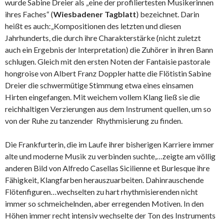
wurde Sabine Dreier als „eine der profiliertesten Musikerinnen
ihres Faches“ (
Wiesbadener Tagblatt
) bezeichnet. Darin
heißt es auch:„Kompositionen des letzten und diesen
Jahrhunderts, die durch ihre Charakterstärke (nicht zuletzt
auch ein Ergebnis der Interpretation) die Zuhörer in ihren Bann
schlugen. Gleich mit den ersten Noten der Fantaisie pastorale
hongroise von Albert Franz Doppler hatte die Flötistin Sabine
Dreier die schwermütige Stimmung etwa eines einsamen
Hirten eingefangen. Mit weichem vollem Klang ließ sie die
reichhaltigen Verzierungen aus dem Instrument quellen, um so
von der Ruhe zu tanzender Rhythmisierung zu finden.
Die Frankfurterin, die im Laufe ihrer bisherigen Karriere immer
alte und moderne Musik zu verbinden suchte,…zeigte am völlig
anderen Bild von Alfredo Casellas Sicilienne et Burlesque ihre
Fähigkeit, Klangfarben herauszuarbeiten. Dahinrauschende
Flötenfiguren…wechselten zu hart rhythmisierenden nicht
immer so schmeichelnden, aber erregenden Motiven. In den
Höhen immer recht intensiv wechselte der Ton des Instruments