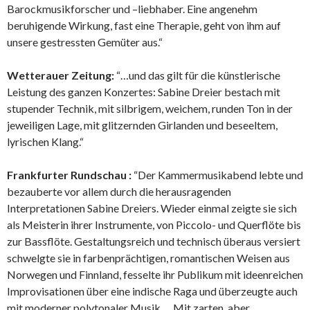
Barockmusikforscher und –liebhaber. Eine angenehm
beruhigende Wirkung, fast eine Therapie, geht von ihm auf
unsere gestressten Gemüter aus.“
Wetterauer Zeitung:
“…und das gilt für die künstlerische
Leistung des ganzen Konzertes: Sabine Dreier bestach mit
stupender Technik, mit silbrigem, weichem, runden Ton in der
jeweiligen Lage, mit glitzernden Girlanden und beseeltem,
lyrischen Klang.“
Frankfurter Rundschau :
“Der Kammermusikabend lebte und
bezauberte vor allem durch die herausragenden
Interpretationen Sabine Dreiers. Wieder einmal zeigte sie sich
als Meisterin ihrer Instrumente, von Piccolo- und Querflöte bis
zur Bassflöte. Gestaltungsreich und technisch überaus versiert
schwelgte sie in farbenprächtigen, romantischen Weisen aus
Norwegen und Finnland, fesselte ihr Publikum mit ideenreichen
Improvisationen über eine indische Raga und überzeugte auch
mit moderner polytonaler Musik…. Mit zarten, aber