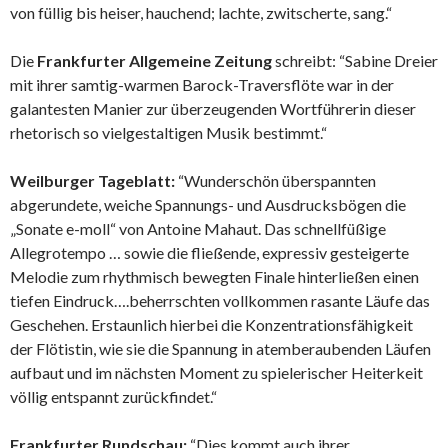
von füllig bis heiser, hauchend; lachte, zwitscherte, sang.“
Die
Frankfurter Allgemeine Zeitung
schreibt: “Sabine Dreier
mit ihrer samtig-warmen Barock-Traversflöte war in der
galantesten Manier zur überzeugenden Wortführerin dieser
rhetorisch so vielgestaltigen Musik bestimmt.“
Weilburger Tageblatt:
“Wunderschön überspannten
abgerundete, weiche Spannungs- und Ausdrucksbögen die
„Sonate e-moll“ von Antoine Mahaut. Das schnellfüßige
Allegrotempo … sowie die fließende, expressiv gesteigerte
Melodie zum rhythmisch bewegten Finale hinterließen einen
tiefen Eindruck….beherrschten vollkommen rasante Läufe das
Geschehen. Erstaunlich hierbei die Konzentrationsfähigkeit
der Flötistin, wie sie die Spannung in atemberaubenden Läufen
aufbaut und im nächsten Moment zu spielerischer Heiterkeit
völlig entspannt zurückfindet.“
Frankfurter Rundschau:
“Dies kommt auch ihrer