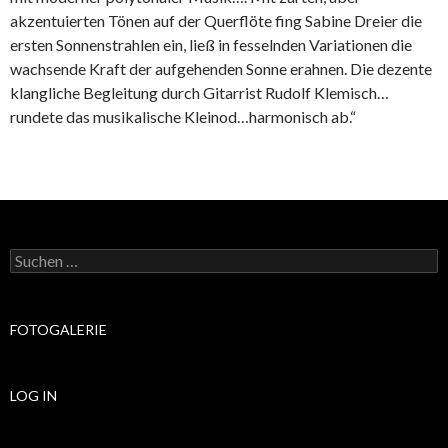
akzentuierten Tönen auf der Querflöte fing Sabine Dreier die
ersten Sonnenstrahlen ein, ließ in fesselnden Variationen die
wachsende Kraft der aufgehenden Sonne erahnen. Die dezente
klangliche Begleitung durch Gitarrist Rudolf Klemisch…
rundete das musikalische Kleinod…harmonisch ab.“
Suchen
nach:
FOTOGALERIE
LOG IN