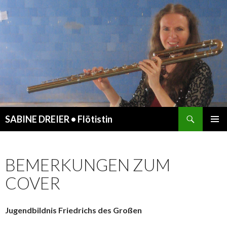
Suchen
SABINE DREIER • Flötistin
ZUM
PRIMÄR
INHALT
MENÜ
SPRINGEN
BEMERKUNGEN ZUM
COVER
Jugendbildnis Friedrichs des Großen