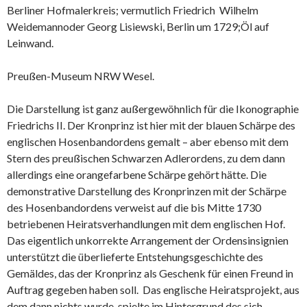
Berliner Hofmalerkreis; vermutlich Friedrich Wilhelm
Weidemannoder Georg Lisiewski, Berlin um 1729;Öl auf
Leinwand.
Preußen-Museum NRW Wesel.
Die Darstellung ist ganz außergewöhnlich für die Ikonographie
Friedrichs II. Der Kronprinz ist hier mit der blauen Schärpe des
englischen Hosenbandordens gemalt – aber ebenso mit dem
Stern des preußischen Schwarzen Adlerordens, zu dem dann
allerdings eine orangefarbene Schärpe gehört hätte. Die
demonstrative Darstellung des Kronprinzen mit der Schärpe
des Hosenbandordens verweist auf die bis Mitte 1730
betriebenen Heiratsverhandlungen mit dem englischen Hof.
Das eigentlich unkorrekte Arrangement der Ordensinsignien
unterstützt die überlieferte Entstehungsgeschichte des
Gemäldes, das der Kronprinz als Geschenk für einen Freund in
Auftrag gegeben haben soll. Das englische Heiratsprojekt, aus
dem dann nichts wurde, spielte im Hintergrund des sich