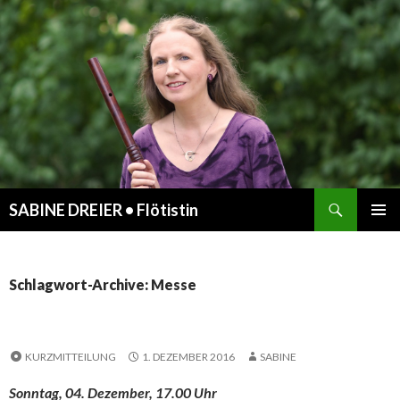
Suchen
SABINE DREIER • Flötistin
ZUM
PRIMÄR
INHALT
MENÜ
SPRINGEN
Schlagwort-Archive: Messe
KURZMITTEILUNG
1. DEZEMBER 2016
SABINE
Sonntag, 04. Dezember, 17.00 Uhr