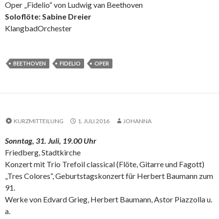
Oper „Fidelio“ von Ludwig van Beethoven
Soloflöte: Sabine Dreier
KlangbadOrchester
BEETHOVEN
FIDELIO
OPER
KURZMITTEILUNG
1. JULI 2016
JOHANNA
Sonntag, 31. Juli, 19.00 Uhr
Friedberg, Stadtkirche
Konzert mit Trio Trefoil classical (Flöte, Gitarre und Fagott)
„Tres Colores“, Geburtstagskonzert für Herbert Baumann zum
91.
Werke von Edvard Grieg, Herbert Baumann, Astor Piazzolla u.
a.