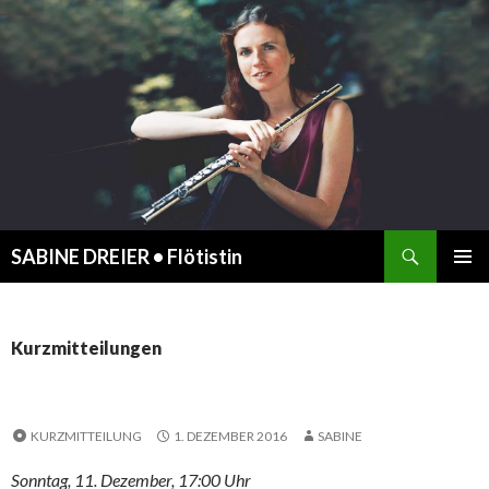
Suchen
SABINE DREIER • Flötistin
ZUM
PRIMÄR
INHALT
MENÜ
SPRINGEN
Kurzmitteilungen
KURZMITTEILUNG
1. DEZEMBER 2016
SABINE
Sonntag, 11. Dezember, 17:00 Uhr