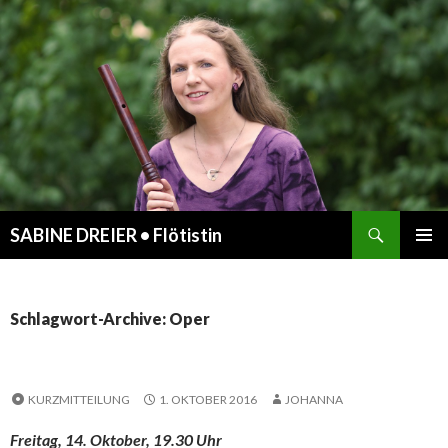
Suchen
SABINE DREIER • Flötistin
ZUM
PRIMÄR
INHALT
MENÜ
SPRINGEN
Schlagwort-Archive: Oper
KURZMITTEILUNG
1. OKTOBER 2016
JOHANNA
Freitag, 14. Oktober, 19.30 Uhr