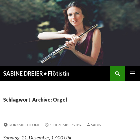
Suchen
SABINE DREIER • Flötistin
ZUM
PRIMÄR
INHALT
MENÜ
SPRINGEN
Schlagwort-Archive: Orgel
KURZMITTEILUNG
1. DEZEMBER 2016
SABINE
Sonntag, 11. Dezember, 17:00 Uhr