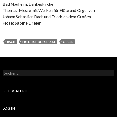
Bad Nauheim, Dankeskirche
Thomas-Messe mit Werken für Flöte und Orgel von
Johann Sebastian Bach und Friedrich dem Großen
Flöte: Sabine Dreier
BACH
FRIEDRICH DER GROSSE
ORGEL
Suchen
nach:
FOTOGALERIE
LOG IN