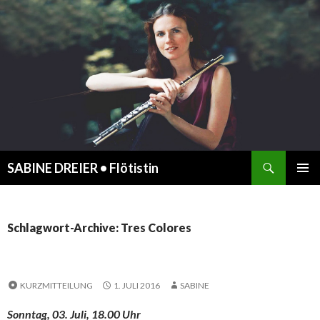
Suchen
SABINE DREIER • Flötistin
ZUM
PRIMÄR
INHALT
MENÜ
SPRINGEN
Schlagwort-Archive: Tres Colores
KURZMITTEILUNG
1. JULI 2016
SABINE
Sonntag, 03. Juli, 18.00 Uhr